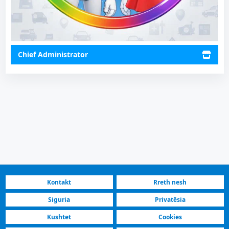
Chief Administrator
Kontakt
Rreth nesh
Siguria
Privatësia
Kushtet
Cookies