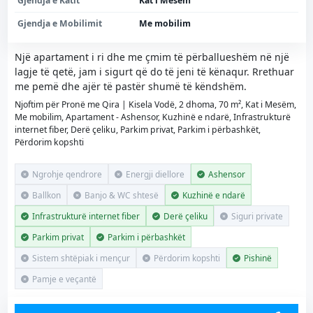
Gjendja e Katit
Kat i Mesëm
Gjendja e Mobilimit
Me mobilim
Një apartament i ri dhe me çmim të përballueshëm në një
lagje të qetë, jam i sigurt që do të jeni të kënaqur. Rrethuar
me pemë dhe ajër të pastër shumë të këndshëm.
Njoftim për Pronë me Qira | Kisela Vodë, 2 dhoma, 70 m², Kat i Mesëm,
Me mobilim, Apartament - Ashensor, Kuzhinë e ndarë, Infrastrukturë
internet fiber, Derë çeliku, Parkim privat, Parkim i përbashkët,
Përdorim kopshti
Ngrohje qendrore
Energji diellore
Ashensor
Ballkon
Banjo & WC shtesë
Kuzhinë e ndarë
Infrastrukturë internet fiber
Derë çeliku
Siguri private
Parkim privat
Parkim i përbashkët
Sistem shtëpiak i mençur
Përdorim kopshti
Pishinë
Pamje e veçantë