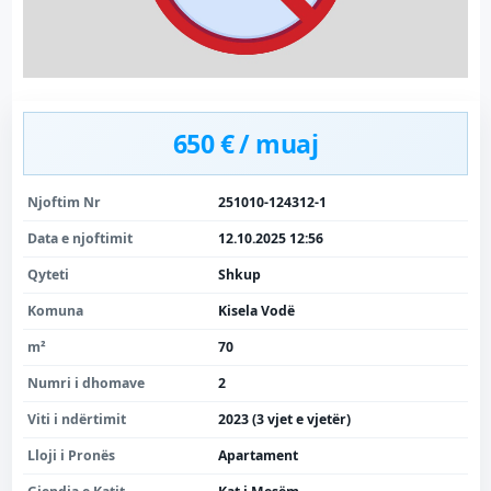
650 € / muaj
Njoftim Nr
251010-124312-1
Data e njoftimit
12.10.2025 12:56
Qyteti
Shkup
Komuna
Kisela Vodë
m²
70
Numri i dhomave
2
Viti i ndërtimit
2023 (3 vjet e vjetër)
Lloji i Pronës
Apartament