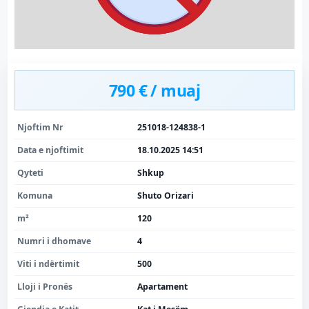
790 € / muaj
Njoftim Nr
251018-124838-1
Data e njoftimit
18.10.2025 14:51
Qyteti
Shkup
Komuna
Shuto Orizari
m²
120
Numri i dhomave
4
Viti i ndërtimit
500
Lloji i Pronës
Apartament