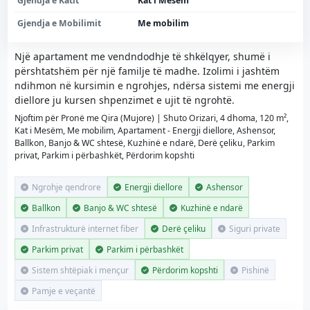
Gjendja e Katit
Kat i Mesëm
Gjendja e Mobilimit
Me mobilim
Një apartament me vendndodhje të shkëlqyer, shumë i
përshtatshëm për një familje të madhe. Izolimi i jashtëm
ndihmon në kursimin e ngrohjes, ndërsa sistemi me energji
diellore ju kursen shpenzimet e ujit të ngrohtë.
Njoftim për Pronë me Qira (Mujore) | Shuto Orizari, 4 dhoma, 120 m²,
Kat i Mesëm, Me mobilim, Apartament - Energji diellore, Ashensor,
Ballkon, Banjo & WC shtesë, Kuzhinë e ndarë, Derë çeliku, Parkim
privat, Parkim i përbashkët, Përdorim kopshti
Ngrohje qendrore
Energji diellore
Ashensor
Ballkon
Banjo & WC shtesë
Kuzhinë e ndarë
Infrastrukturë internet fiber
Derë çeliku
Siguri private
Parkim privat
Parkim i përbashkët
Sistem shtëpiak i mençur
Përdorim kopshti
Pishinë
Pamje e veçantë