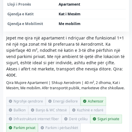
Lloji i Pronës
Apartament
Gjendja e Katit
Kat i Mesëm
Gjendja e Mobilimit
Me mobilim
Jepet me qira një apartament i ndriçuar dhe funksional 1+1
në një nga zonat më të preferuara të Aerodromit. Ka
sipërfaqe 40 m², ndodhet në katin e 3-të dhe përfshin një
vend parkimi privat. Me një ambient të qetë dhe lokacion të
sigurt, është ideal si për individë, ashtu edhe për çifte.
Akses i afërt në markete, transport dhe nevoja ditore. Qira:
400€.
Qira Mujore Apartament | Shkup Aerodrom | 40 m², 2 dhoma, Kat i
Mesëm, Me mobilim. Afër transportit publik, marketeve dhe shkollave.
Ngrohje qendrore
Energji diellore
Ashensor
Ballkon
Banjo & WC shtesë
Kuzhinë e ndarë
Infrastrukturë internet fiber
Derë çeliku
Siguri private
Parkim privat
Parkim i përbashkët