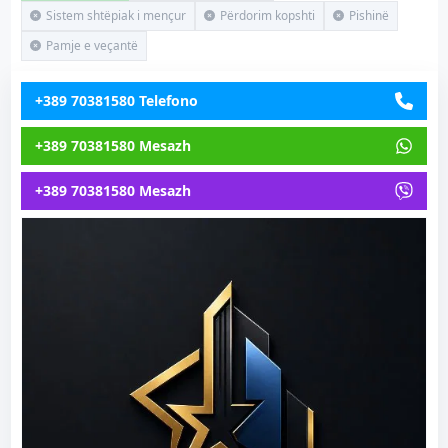
Sistem shtëpiak i mençur
Përdorim kopshti
Pishinë
Pamje e veçantë
+389 70381580 Telefono
+389 70381580 Mesazh
+389 70381580 Mesazh