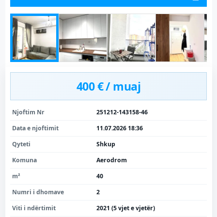
400 € / muaj
Njoftim Nr
251212-143158-46
Data e njoftimit
11.07.2026 18:36
Qyteti
Shkup
Komuna
Aerodrom
m²
40
Numri i dhomave
2
Viti i ndërtimit
2021 (5 vjet e vjetër)