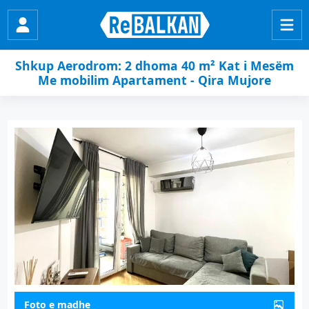
Shkup Aerodrom: 2 dhoma 40 m² Kat i Mesëm
Me mobilim Apartament - Qira Mujore
Foto e madhe