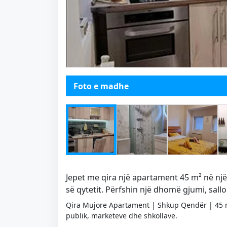
Foto e madhe
Jepet me qira një apartament 45 m² në një
së qytetit. Përfshin një dhomë gjumi, sall
Qira Mujore Apartament | Shkup Qendër | 45 m
publik, marketeve dhe shkollave.