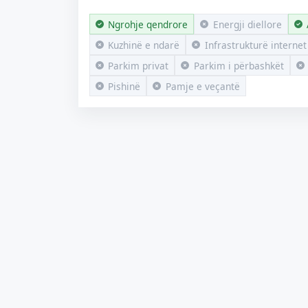
Ngrohje qendrore
Energji diellore
Kuzhinë e ndarë
Infrastrukturë internet
Parkim privat
Parkim i përbashkët
Pishinë
Pamje e veçantë