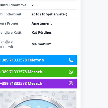
umri i dhomave
2
iti i ndërtimit
2016 (10 vjet e vjetër)
loji i Pronës
Apartament
jendja e Katit
Kat Përdhes
jendja e
Me mobilim
obilimit
+389 71333578 Telefono
+389 71333578 Mesazh
+389 71333578 Mesazh