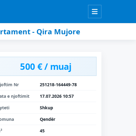
rtament - Qira Mujore
500 € / muaj
joftim Nr
251218-164449-78
ata e njoftimit
17.07.2026 10:57
yteti
Shkup
omuna
Qendër
²
45