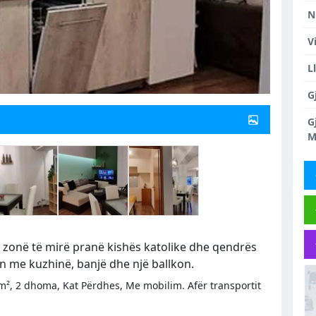
N
V
L
G
G
M
 zonë të mirë pranë kishës katolike dhe qendrës
on me kuzhinë, banjë dhe një ballkon.
², 2 dhoma, Kat Përdhes, Me mobilim. Afër transportit