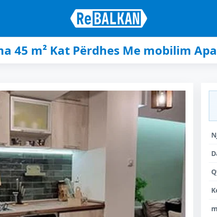
a 45 m² Kat Përdhes Me mobilim Apa
N
D
Q
K
m