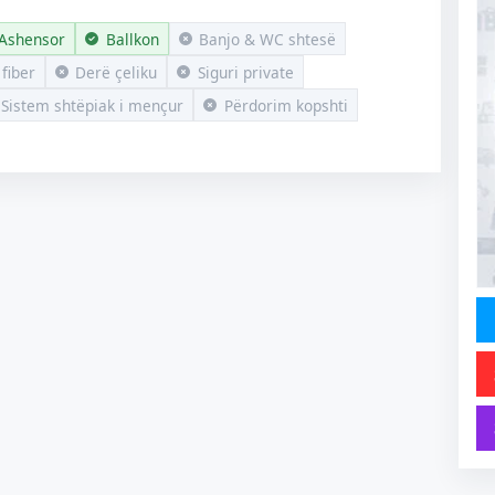
Ashensor
Ballkon
Banjo & WC shtesë
 fiber
Derë çeliku
Siguri private
Sistem shtëpiak i mençur
Përdorim kopshti