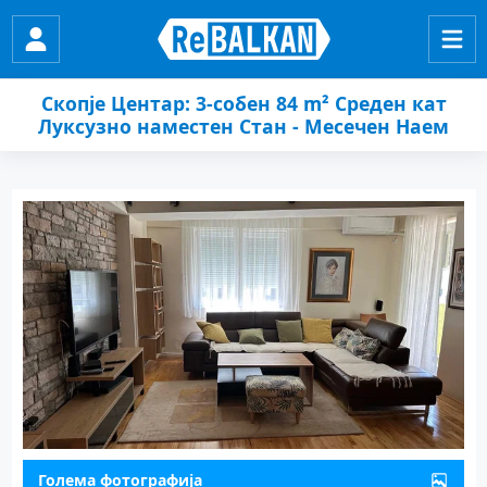
Скопје Центар: 3-собен 84 m² Среден кат
Луксузно наместен Стан - Месечен Наем
Голема фотографија