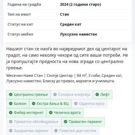
Година на градба
2024 (2 години старо)
Тип на имот
Стан
Статус на кат
Среден кат
Статус мебел
Луксузно наместен
Нашиот стан се наоѓа во највредниот дел од центарот на
градот, на само неколку чекори од сите ваши потреби. Не
ја пропуштајте предноста на нова зграда со централно
греење.
Месечен Наем Стан | Скопје Центар | 84 m², 3 соби, Среден кат,
Луксузно наместен. Блиску до превоз, маркети и училишта.
Централно греење
Соларна енергија
Лифт
Балкон
Екстра бања & ВЦ
Одделна кујна
Фибер интернет
Челична врата
Приватно обезбедување
Приватен паркинг
Заеднички паркинг
Паметен дом систем