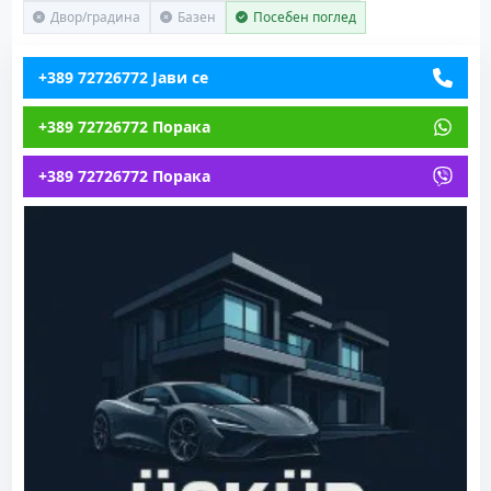
Двор/градина
Базен
Посебен поглед
+389 72726772 Јави се
+389 72726772 Порака
+389 72726772 Порака