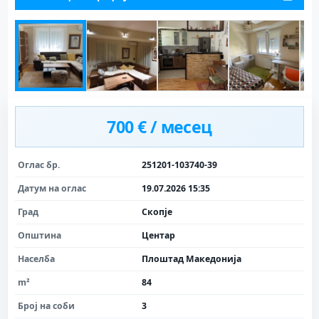
700 € / месец
Оглас бр.
251201-103740-39
Датум на оглас
19.07.2026 15:35
Град
Скопје
Општина
Центар
Населба
Плоштад Македонија
m²
84
Број на соби
3