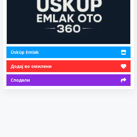
Üsküp Emlak
Додај во омилени
Сподели