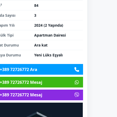
²
84
da Sayısı
3
apım Yılı
2024 (2 Yaşında)
ülk Tipi
Apartman Dairesi
at Durumu
Ara kat
şya Durumu
Yeni Lüks Eşyalı
+389 72726772 Ara
+389 72726772 Mesaj
+389 72726772 Mesaj