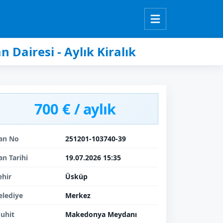
Dairesi - Aylık Kiralık
700 € / aylık
lan No
251201-103740-39
lan Tarihi
19.07.2026 15:35
ehir
Üsküp
elediye
Merkez
uhit
Makedonya Meydanı