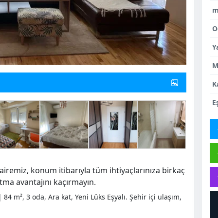
m
O
Y
M
K
E
iremiz, konum itibarıyla tüm ihtiyaçlarınıza birkaç
ıtma avantajını kaçırmayın.
84 m², 3 oda, Ara kat, Yeni Lüks Eşyalı. Şehir içi ulaşım,