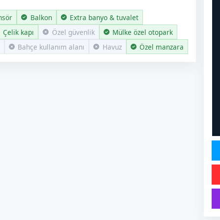
nsör
Balkon
Extra banyo & tuvalet
Çelik kapı
Özel güvenlik
Mülke özel otopark
Bahçe kullanım alanı
Havuz
Özel manzara