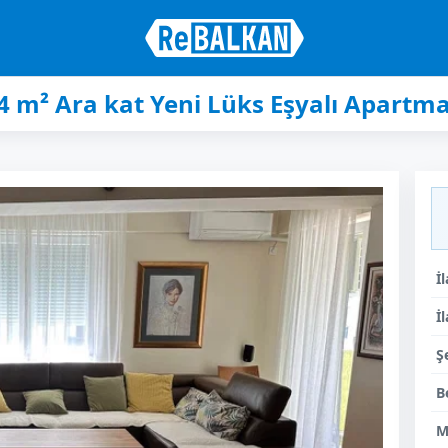
 m² Ara kat Yeni Lüks Eşyalı Apartman 
İ
İ
Ş
B
M