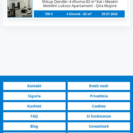
Shkup Qendër: 4 dhoma 83 m² Kat i Mesëm
Mobilim Luksoz Apartament - Qira Mujore
700 €
4 Dhomë - 83 m²
29.07.2026
Kontakt
Rreth nesh
Siguria
Privatësia
Kushtet
Cookies
FAQ
Si funksionon
Blog
Investitorë