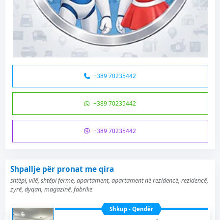
+389 70235442
+389 70235442
+389 70235442
Shpallje për pronat me qira
shtëpi, vilë, shtëpi ferme, apartament, apartament në rezidencë, rezidencë,
zyrë, dyqan, magazinë, fabrikë
Shkup - Qendër