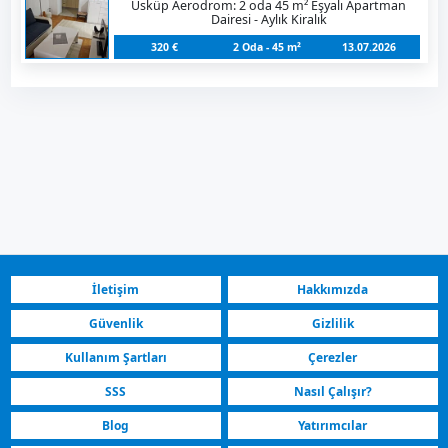
Üsküp Aerodrom: 2 oda 45 m² Eşyalı Apartman
Dairesi - Aylık Kiralık
320 €
2 Oda - 45 m²
13.07.2026
İletişim
Hakkımızda
Güvenlik
Gizlilik
Kullanım Şartları
Çerezler
SSS
Nasıl Çalışır?
Blog
Yatırımcılar