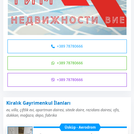
+389 78780666
+389 78780666
+389 78780666
Kiralık Gayrimenkul İlanları
ev, villa, çiftlik evi, apartman dairesi, sitede daire, rezidans dairesi, ofis,
dükkan, mağaza, depo, fabrika
Üsküp - Aerodrom