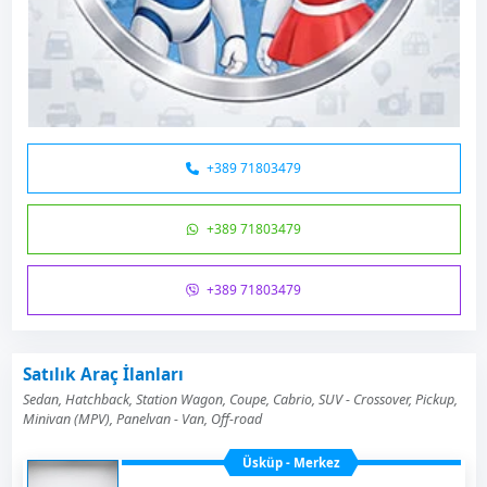
+389 71803479
+389 71803479
+389 71803479
Satılık Araç İlanları
Sedan, Hatchback, Station Wagon, Coupe, Cabrio, SUV - Crossover, Pickup,
Minivan (MPV), Panelvan - Van, Off-road
Üsküp - Merkez