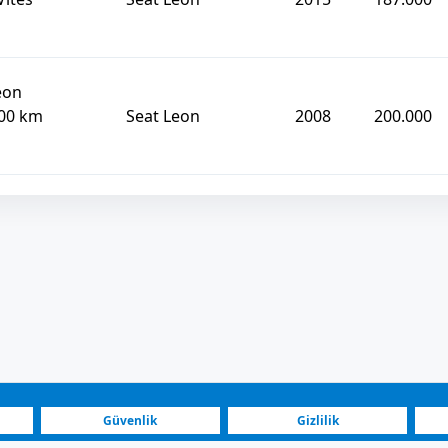
eon
000 km
Seat Leon
2008
200.000
Güvenlik
Gizlilik