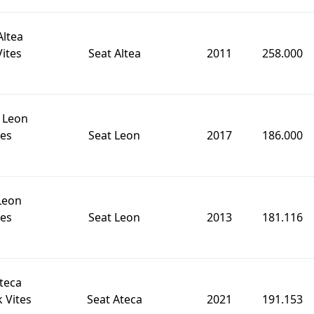
Altea
ites
Seat Altea
2011
258.000
t Leon
tes
Seat Leon
2017
186.000
Leon
tes
Seat Leon
2013
181.116
teca
 Vites
Seat Ateca
2021
191.153