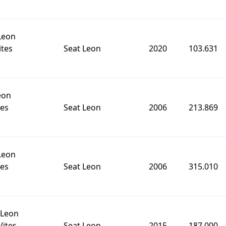
Leon
tes
Seat Leon
2020
103.631
eon
tes
Seat Leon
2006
213.869
Leon
tes
Seat Leon
2006
315.010
 Leon
ites
Seat Leon
2015
187.000