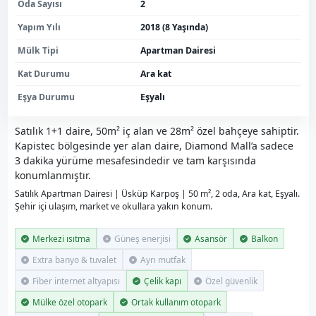
Oda Sayısı
2
Yapım Yılı
2018 (8 Yaşında)
Mülk Tipi
Apartman Dairesi
Kat Durumu
Ara kat
Eşya Durumu
Eşyalı
Satılık 1+1 daire, 50m² iç alan ve 28m² özel bahçeye sahiptir.
Kapistec bölgesinde yer alan daire, Diamond Mall’a sadece
3 dakika yürüme mesafesindedir ve tam karşısında
konumlanmıştır.
Satılık Apartman Dairesi | Üsküp Karpoş | 50 m², 2 oda, Ara kat, Eşyalı.
Şehir içi ulaşım, market ve okullara yakın konum.
Merkezi ısıtma
Güneş enerjisi
Asansör
Balkon
Extra banyo & tuvalet
Ayrı mutfak
Fiber internet altyapısı
Çelik kapı
Özel güvenlik
Mülke özel otopark
Ortak kullanım otopark