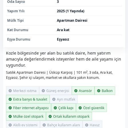
Oda Sayısı
3
Yapım Yılı
2025 (1 Yaşında)
Mülk Tipi
Apartman Dairesi
Kat Durumu
Ara kat
Eşya Durumu
Eşyasız
Kozle bölgesinde yer alan bu satılık daire, hem yatırım
amacıyla değerlendirmek isteyenler hem de aile yaşamı için
uygundur.
Satılık Apartman Dairesi | Üsküp Karpoş | 101 m², 3 oda, Ara kat,
Eşyasız. Şehir içi ulaşım, market ve okullara yakın konum.
Merkezi ısıtma
Güneş enerjisi
Asansör
Balkon
Extra banyo & tuvalet
Ayrı mutfak
Fiber internet altyapısı
Çelik kapı
Özel güvenlik
Mülke özel otopark
Ortak kullanım otopark
Akıllı ev sistemi
Bahçe kullanım alanı
Havuz