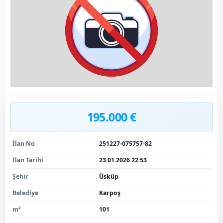
195.000 €
İlan No
251227-075757-82
İlan Tarihi
23.01.2026 22:53
Şehir
Üsküp
Belediye
Karpoş
m²
101