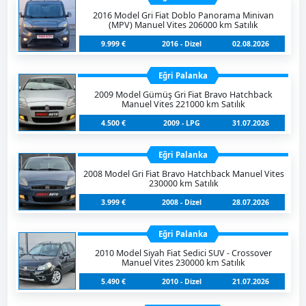
2016 Model Gri Fiat Doblo Panorama Minivan
(MPV) Manuel Vites 206000 km Satılık
9.999 €
2016 - Dizel
02.08.2026
Eğri Palanka
2009 Model Gümüş Gri Fiat Bravo Hatchback
Manuel Vites 221000 km Satılık
4.500 €
2009 - LPG
31.07.2026
Eğri Palanka
2008 Model Gri Fiat Bravo Hatchback Manuel Vites
230000 km Satılık
3.999 €
2008 - Dizel
28.07.2026
Eğri Palanka
2010 Model Siyah Fiat Sedici SUV - Crossover
Manuel Vites 230000 km Satılık
5.490 €
2010 - Dizel
21.07.2026