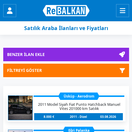
Satılık Araba İlanları ve Fiyatları
BENZER İLAN EKLE
FİLTREYİ GÖSTER
Üsküp - Aerodrom
2011 Model Siyah Fiat Punto Hatchback Manuel
Vites 201000 km Satılık
8.000 €
2011 - Dizel
03.08.2026
Eğri Palanka