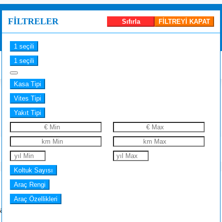
FILTRELER
Sıfırla
FİLTREYİ KAPAT
1 seçili
1 seçili
Satılık Araba İlanları ve Fiyatları
Kasa Tipi
Vites Tipi
FİLTREYİ GÖSTER
Yakıt Tipi
▲
Marka
Yıl
Koltuk Sayısı
▼
Araç Rengi
Araç Özellikleri
n Otomatik Vites
Mercedes-Benz CLS
2011