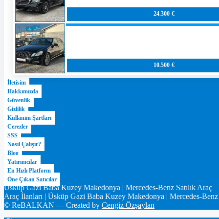
24.300 €
10.500 €
İletişim
Hakkımızda
Güvenlik
Gizlilik
Kullanım Şartları
Çerezler
SSS
Nasıl Çalışır?
Blog
Yatırımcılar
En Hızlı Platform
Öne Çıkan Satıcılar
Üsküp Gazi Baba Kuzey Makedonya | Mercedes-Benz Satılık Araç
Araç İlanları | Üsküp Gazi Baba Kuzey Makedonya | Mercedes-Benz Satıl
© ReBALKAN — Created by
Cengiz Özşaylan