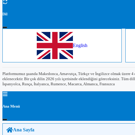
Dil
English
Platformumuz şuanda Makedonca, Arnavutça, Türkçe ve İngilizce olmak üzere 4 dil
eklenecektir. Bir çok dilin 2026 yılı içerisinde eklendiğini göreceksiniz. Tüm dil
İspanyolca, Rusça, İtalyanca, Rumence, Macarca, Almanca, Fransızca
Ana Menü
Ana Sayfa