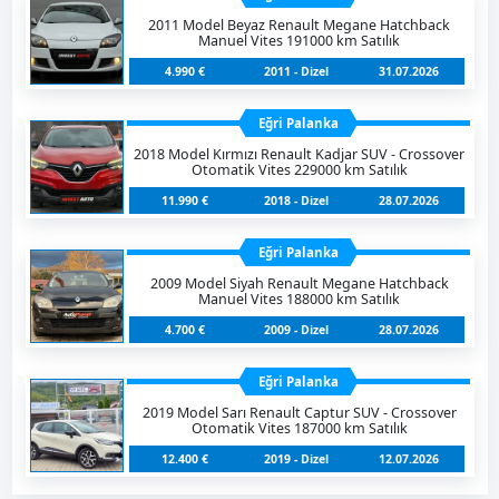
2011 Model Beyaz Renault Megane Hatchback
Manuel Vites 191000 km Satılık
4.990 €
2011 - Dizel
31.07.2026
Eğri Palanka
2018 Model Kırmızı Renault Kadjar SUV - Crossover
Otomatik Vites 229000 km Satılık
11.990 €
2018 - Dizel
28.07.2026
Eğri Palanka
2009 Model Siyah Renault Megane Hatchback
Manuel Vites 188000 km Satılık
4.700 €
2009 - Dizel
28.07.2026
Eğri Palanka
2019 Model Sarı Renault Captur SUV - Crossover
Otomatik Vites 187000 km Satılık
12.400 €
2019 - Dizel
12.07.2026