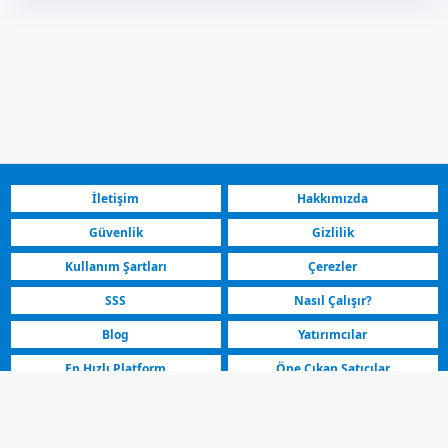
İletişim
Hakkımızda
Güvenlik
Gizlilik
Kullanım Şartları
Çerezler
SSS
Nasıl Çalışır?
Blog
Yatırımcılar
En Hızlı Platform
Öne Çıkan Satıcılar
Eğri Palanka Kuzey Makedonya | Renault Satılık Araç
Araç İlanları | Eğri Palanka Kuzey Makedonya | Renault Satılık Araç |