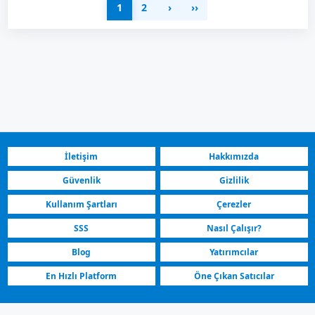
1
2
›
››
İletişim
Hakkımızda
Güvenlik
Gizlilik
Kullanım Şartları
Çerezler
SSS
Nasıl Çalışır?
Blog
Yatırımcılar
En Hızlı Platform
Öne Çıkan Satıcılar
Üsküp Aerodrom Kuzey Makedonya | Kiralık Daire Ev Villa Apart Dükkan