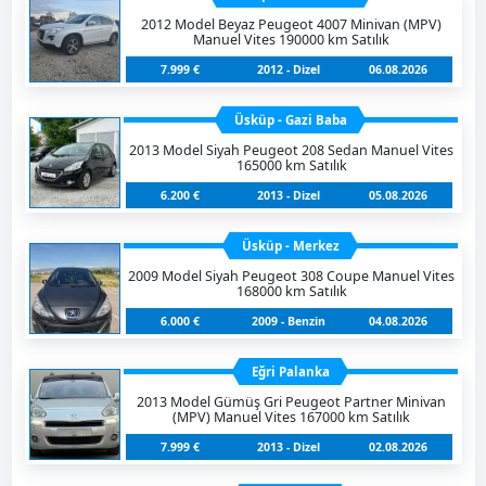
2012 Model Beyaz Peugeot 4007 Minivan (MPV)
Manuel Vites 190000 km Satılık
7.999 €
2012 - Dizel
06.08.2026
Üsküp - Gazi Baba
2013 Model Siyah Peugeot 208 Sedan Manuel Vites
165000 km Satılık
6.200 €
2013 - Dizel
05.08.2026
Üsküp - Merkez
2009 Model Siyah Peugeot 308 Coupe Manuel Vites
168000 km Satılık
6.000 €
2009 - Benzin
04.08.2026
Eğri Palanka
2013 Model Gümüş Gri Peugeot Partner Minivan
(MPV) Manuel Vites 167000 km Satılık
7.999 €
2013 - Dizel
02.08.2026