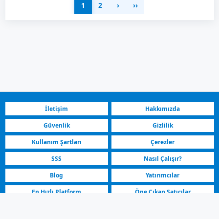
1
2
›
››
İletişim
Hakkımızda
Güvenlik
Gizlilik
Kullanım Şartları
Çerezler
SSS
Nasıl Çalışır?
Blog
Yatırımcılar
En Hızlı Platform
Öne Çıkan Satıcılar
Kuzey Makedonya | Peugeot Satılık Araç