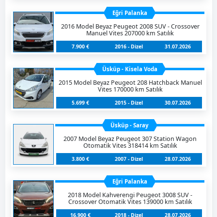
Eğri Palanka
2016 Model Beyaz Peugeot 2008 SUV - Crossover
Manuel Vites 207000 km Satılık
7.900 €
2016 - Dizel
31.07.2026
Üsküp - Kisela Voda
2015 Model Beyaz Peugeot 208 Hatchback Manuel
Vites 170000 km Satılık
5.699 €
2015 - Dizel
30.07.2026
Üsküp - Saray
2007 Model Beyaz Peugeot 307 Station Wagon
Otomatik Vites 318414 km Satılık
3.800 €
2007 - Dizel
28.07.2026
Eğri Palanka
2018 Model Kahverengi Peugeot 3008 SUV -
Crossover Otomatik Vites 139000 km Satılık
16.900 €
2018 - Dizel
28.07.2026