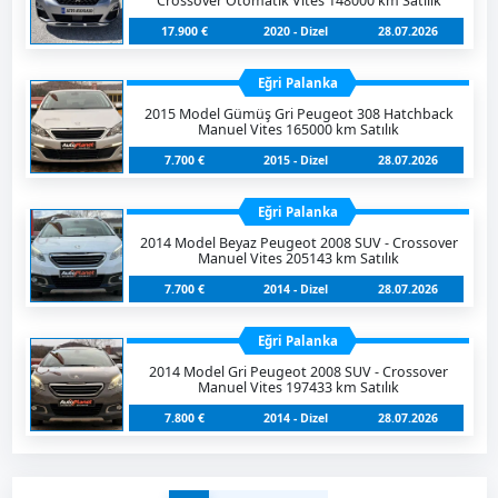
Crossover Otomatik Vites 148000 km Satılık
17.900 €
2020 - Dizel
28.07.2026
Eğri Palanka
2015 Model Gümüş Gri Peugeot 308 Hatchback
Manuel Vites 165000 km Satılık
7.700 €
2015 - Dizel
28.07.2026
Eğri Palanka
2014 Model Beyaz Peugeot 2008 SUV - Crossover
Manuel Vites 205143 km Satılık
7.700 €
2014 - Dizel
28.07.2026
Eğri Palanka
2014 Model Gri Peugeot 2008 SUV - Crossover
Manuel Vites 197433 km Satılık
7.800 €
2014 - Dizel
28.07.2026