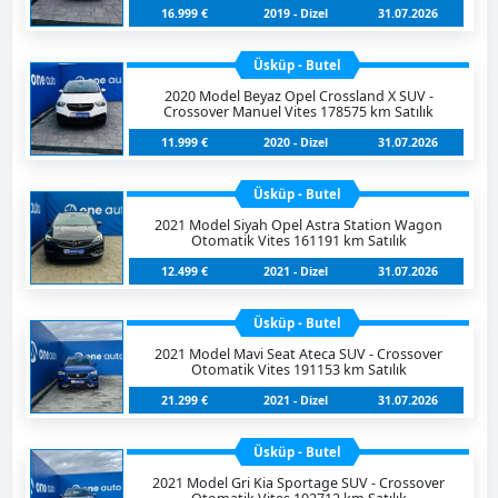
16.999 €
2019 - Dizel
31.07.2026
Üsküp - Butel
2020 Model Beyaz Opel Crossland X SUV -
Crossover Manuel Vites 178575 km Satılık
11.999 €
2020 - Dizel
31.07.2026
Üsküp - Butel
2021 Model Siyah Opel Astra Station Wagon
Otomatik Vites 161191 km Satılık
12.499 €
2021 - Dizel
31.07.2026
Üsküp - Butel
2021 Model Mavi Seat Ateca SUV - Crossover
Otomatik Vites 191153 km Satılık
21.299 €
2021 - Dizel
31.07.2026
Üsküp - Butel
2021 Model Gri Kia Sportage SUV - Crossover