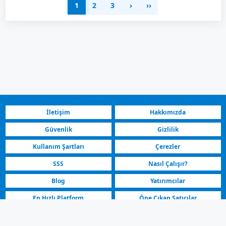
1
2
3
›
››
İletişim
Hakkımızda
Güvenlik
Gizlilik
Kullanım Şartları
Çerezler
SSS
Nasıl Çalışır?
Blog
Yatırımcılar
En Hızlı Platform
Öne Çıkan Satıcılar
Üsküp Butel Kuzey Makedonya | Satılık Araç