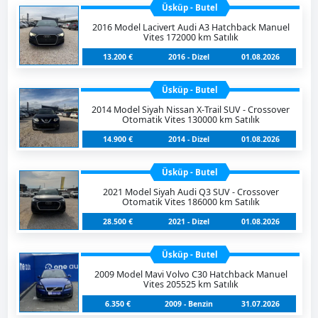
Üsküp - Butel
2016 Model Lacivert Audi A3 Hatchback Manuel
Vites 172000 km Satılık
13.200 €
2016 - Dizel
01.08.2026
Üsküp - Butel
2014 Model Siyah Nissan X-Trail SUV - Crossover
Otomatik Vites 130000 km Satılık
14.900 €
2014 - Dizel
01.08.2026
Üsküp - Butel
2021 Model Siyah Audi Q3 SUV - Crossover
Otomatik Vites 186000 km Satılık
28.500 €
2021 - Dizel
01.08.2026
Üsküp - Butel
2009 Model Mavi Volvo C30 Hatchback Manuel
Vites 205525 km Satılık
6.350 €
2009 - Benzin
31.07.2026