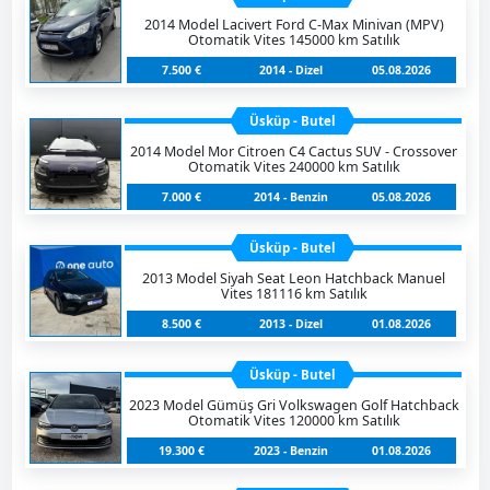
2014 Model Lacivert Ford C-Max Minivan (MPV)
Otomatik Vites 145000 km Satılık
7.500 €
2014 - Dizel
05.08.2026
Üsküp - Butel
2014 Model Mor Citroen C4 Cactus SUV - Crossover
Otomatik Vites 240000 km Satılık
7.000 €
2014 - Benzin
05.08.2026
Üsküp - Butel
2013 Model Siyah Seat Leon Hatchback Manuel
Vites 181116 km Satılık
8.500 €
2013 - Dizel
01.08.2026
Üsküp - Butel
2023 Model Gümüş Gri Volkswagen Golf Hatchback
Otomatik Vites 120000 km Satılık
19.300 €
2023 - Benzin
01.08.2026