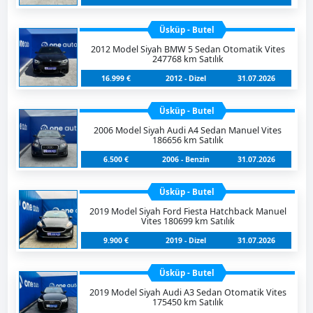
Üsküp - Butel
2012 Model Siyah BMW 5 Sedan Otomatik Vites
247768 km Satılık
16.999 €
2012 - Dizel
31.07.2026
Üsküp - Butel
2006 Model Siyah Audi A4 Sedan Manuel Vites
186656 km Satılık
6.500 €
2006 - Benzin
31.07.2026
Üsküp - Butel
2019 Model Siyah Ford Fiesta Hatchback Manuel
Vites 180699 km Satılık
9.900 €
2019 - Dizel
31.07.2026
Üsküp - Butel
2019 Model Siyah Audi A3 Sedan Otomatik Vites
175450 km Satılık