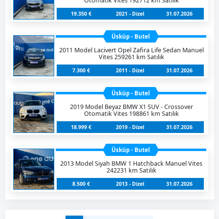
Otomatik Vites 192712 km Satılık
19.350 €
2021 - Dizel
31.07.2026
Üsküp - Butel
2011 Model Lacivert Opel Zafira Life Sedan Manuel
Vites 259261 km Satılık
7.300 €
2011 - Dizel
31.07.2026
Üsküp - Butel
2019 Model Beyaz BMW X1 SUV - Crossover
Otomatik Vites 198861 km Satılık
18.999 €
2019 - Dizel
31.07.2026
Üsküp - Butel
2013 Model Siyah BMW 1 Hatchback Manuel Vites
242231 km Satılık
8.500 €
2013 - Dizel
31.07.2026