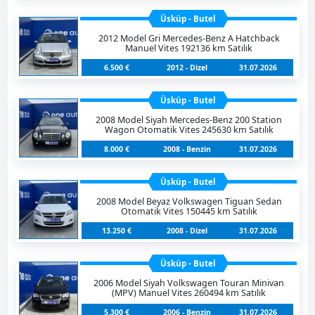
Üsküp - Butel
2012 Model Gri Mercedes-Benz A Hatchback
Manuel Vites 192136 km Satılık
6.500 €
2012 - Dizel
31.07.2026
Üsküp - Butel
2008 Model Siyah Mercedes-Benz 200 Station
Wagon Otomatik Vites 245630 km Satılık
8.000 €
2008 - Benzin
31.07.2026
Üsküp - Butel
2008 Model Beyaz Volkswagen Tiguan Sedan
Otomatik Vites 150445 km Satılık
13.250 €
2008 - Dizel
31.07.2026
Üsküp - Butel
2006 Model Siyah Volkswagen Touran Minivan
(MPV) Manuel Vites 260494 km Satılık
5.300 €
2006 - Benzin
31.07.2026